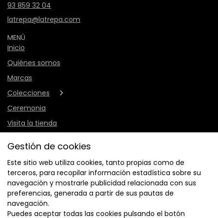
93 859 32 04
latrepa@latrepa.com
MENÚ
Inicio
Quiénes somos
Marcas
Colecciones
Ceremonia
Visita la tienda
Contacto
Gestión de cookies
Este sitio web utiliza cookies, tanto propias como de
terceros, para recopilar información estadística sobre su
navegación y mostrarle publicidad relacionada con sus
preferencias, generada a partir de sus pautas de
navegación.
Puedes aceptar todas las cookies pulsando el botón