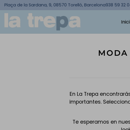
Plaça de la Sardana, 9, 08570 Torelló, Barcelona
938 59 32 
Inic
MODA 
En La Trepa encontrarás
importantes. Seleccio
Te esperamos en nuestr
loo