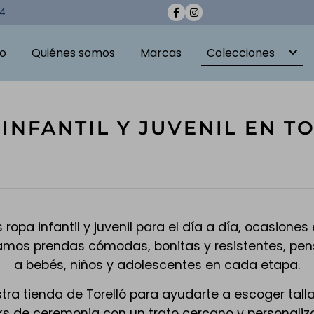
04
io
Quiénes somos
Marcas
Colecciones
INFANTIL Y JUVENIL EN T
 ropa infantil y juvenil para el día a día, ocasion
namos prendas cómodas, bonitas y resistentes, p
a bebés, niños y adolescentes en cada etapa.
a tienda de Torelló para ayudarte a escoger talla
ks de ceremonia con un trato cercano y personaliz