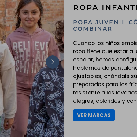
ROPA INFANT
ROPA JUVENIL C
COMBINAR
Cuando los niños empiez
ropa tiene que estar a l
escolar, hemos configu
Hablamos de pantalones 
ajustables, chándals sú
preparados para los frí
resistente a los lavado
alegres, coloridos y co
VER MARCAS