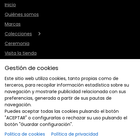
Inicio
Quiénes somos
Marcas
Colecciones
Ceremonia
Visita la tienda
Contacto
Gestión de cookies
Este sitio web utiliza cookies, tanto propias como de
terceros, para recopilar información estadística sobre su
navegación y mostrarle publicidad relacionada con sus
preferencias, generada a partir de sus pautas de
navegación.
Puedes aceptar todas las cookies pulsando el botón
"ACEPTAR" o configurarlas o rechazar su uso pulsando el
botón "Guardar configuración".
Financiado por la Unión Europea - NextGenerationEU. Sin embargo, los
Politica de cookies
Política de privacidad
puntos de vista y las opiniones expresadas son únicamente los del autor