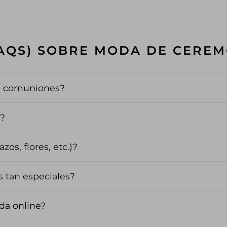
AQS) SOBRE MODA DE CERE
ra comuniones?
a?
os, flores, etc.)?
 tan especiales?
da online?