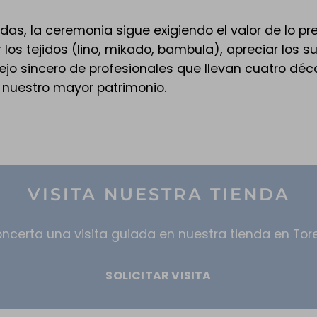
das, la ceremonia sigue exigiendo el valor de lo pr
r los tejidos (lino, mikado, bambula), apreciar los s
onsejo sincero de profesionales que llevan cuatro d
 nuestro mayor patrimonio.
VISITA NUESTRA TIENDA
ncerta una visita guiada en nuestra tienda en Tore
SOLICITAR VISITA